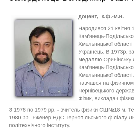
доцент, к.ф.-м.н.
Народився 21 квітня 19
Кам’янець-Подільсько
Хмельницької області 
Українець. В 1973р. з
медаллю Оринінську 
Кам’янець-Подільсько
Хмельницької області.
навчався на фізичном
Чернівецького держав
Фізик, викладач фізик
З 1978 по 1979 рр. - вчитель фізики СШ№18 м. Те
1980 рр. інженер НДС Тернопільського філіалу Ль
політехнічного інституту.