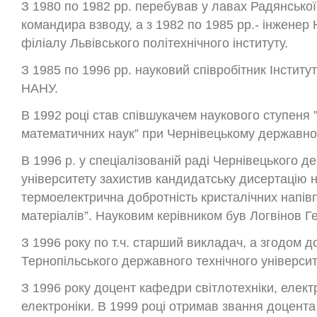
З 1980 по 1982 рр. перебував у лавах Радянської 
командира взводу, а з 1982 по 1985 рр.- інженер
філіалу Львівського політехнічного інституту.
З 1985 по 1996 рр. науковий співробітник Інститу
НАНУ.
В 1992 році став співшукачем наукового ступеня 
математичних наук” при Чернівецькому державном
В 1996 р. у спеціалізованій раді Чернівецького д
університету захистив кандидатську дисертацію 
термоелектрична добротність кристалічних напів
матеріалів”. Науковим керівником був Логвінов Г
З 1996 року по т.ч. старший викладач, а згодом д
Тернопільського державного технічного університ
З 1996 року доцент кафедри світлотехніки, елект
електроніки. В 1999 році отримав звання доцент